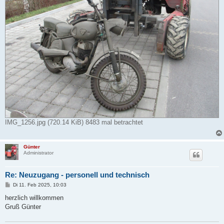
IMG_1256.jpg (720.14 KiB) 8483 mal betrachtet
Günter
Administrator
Re: Neuzugang - personell und technisch
B
Di 11. Feb 2025, 10:03
e
i
herzlich willkommen
t
Gruß Günter
r
a
g