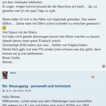
g
mit dem Verkäufer telefoniert.
Er sagte: mogen kommt jemand der die Maschine evt kauft,....tja, so
gesehen war ich ein paar Tage zu spät.
Meine habe ich nun in der Nähe von Ingolstadt gefunden. Das waren
550km.....Deine wäre mit 50km schon schneller zu erreichen gewesen !
Viel Spass mit der Maico.
Ich habe mich gerade überzeugen lassen den Motor machen zu lassen,
obwohl dieser einen guten Eindruck macht.
Simmeringe (KW) härten aus usw....Gefahr von Folgeschäden.
Werde Dich ggfs mal eine PN senden (mal schauen wie das geht), dann
können wir ja mal telefonieren.
Beste Grüße
Werner
Uwe1
Re: Neuzugang - personell und technisch
B
Di 11. Mär 2025, 08:20
e
i
Hallo Werner
t
Willkommen, schön einen aus dem Oldenburger Land anzutreffen.
r
a
Wir wohnen im LK Leer und haben eine maico M200s aus 1954