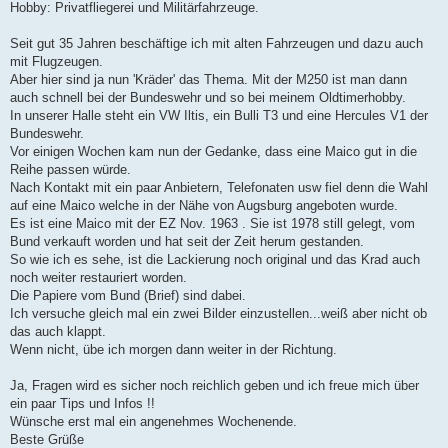
Hobby: Privatfliegerei und Militärfahrzeuge.
Seit gut 35 Jahren beschäftige ich mit alten Fahrzeugen und dazu auch
mit Flugzeugen.
Aber hier sind ja nun 'Kräder' das Thema. Mit der M250 ist man dann
auch schnell bei der Bundeswehr und so bei meinem Oldtimerhobby.
In unserer Halle steht ein VW Iltis, ein Bulli T3 und eine Hercules V1 der
Bundeswehr.
Vor einigen Wochen kam nun der Gedanke, dass eine Maico gut in die
Reihe passen würde.
Nach Kontakt mit ein paar Anbietern, Telefonaten usw fiel denn die Wahl
auf eine Maico welche in der Nähe von Augsburg angeboten wurde.
Es ist eine Maico mit der EZ Nov. 1963 . Sie ist 1978 still gelegt, vom
Bund verkauft worden und hat seit der Zeit herum gestanden.
So wie ich es sehe, ist die Lackierung noch original und das Krad auch
noch weiter restauriert worden.
Die Papiere vom Bund (Brief) sind dabei.
Ich versuche gleich mal ein zwei Bilder einzustellen...weiß aber nicht ob
das auch klappt.
Wenn nicht, übe ich morgen dann weiter in der Richtung.
Ja, Fragen wird es sicher noch reichlich geben und ich freue mich über
ein paar Tips und Infos !!
Wünsche erst mal ein angenehmes Wochenende.
Beste Grüße