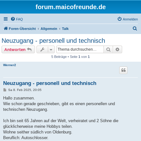
forum.maicofreunde.de
FAQ
Anmelden
S
Foren-Übersicht
Allgemein
Talk
u
Neuzugang - personell und technisch
c
Suche
Erweiterte
Antworten
h
5 Beiträge • Seite
1
von
1
e
Werner2
Neuzugang - personell und technisch
B
Sa 8. Feb 2025, 20:05
e
i
Hallo zusammen.
t
Wie schon gerade geschrieben, gibt es einen personellen und
r
a
technischen Neuzugang.
g
Ich bin seit 65 Jahren auf der Welt, verheiratet und 2 Söhne die
glücklicherweise meine Hobbys teilen.
Wohne seither südlich von Oldenburg.
Beruflich: Autoschlosser.