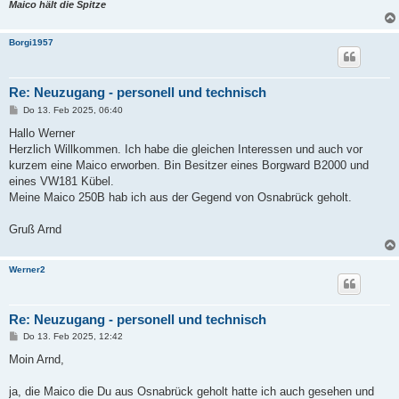
Maico hält die Spitze
Borgi1957
Re: Neuzugang - personell und technisch
B
Do 13. Feb 2025, 06:40
e
i
Hallo Werner
t
Herzlich Willkommen. Ich habe die gleichen Interessen und auch vor
r
a
kurzem eine Maico erworben. Bin Besitzer eines Borgward B2000 und
g
eines VW181 Kübel.
Meine Maico 250B hab ich aus der Gegend von Osnabrück geholt.
Gruß Arnd
Werner2
Re: Neuzugang - personell und technisch
B
Do 13. Feb 2025, 12:42
e
i
Moin Arnd,
t
r
a
ja, die Maico die Du aus Osnabrück geholt hatte ich auch gesehen und