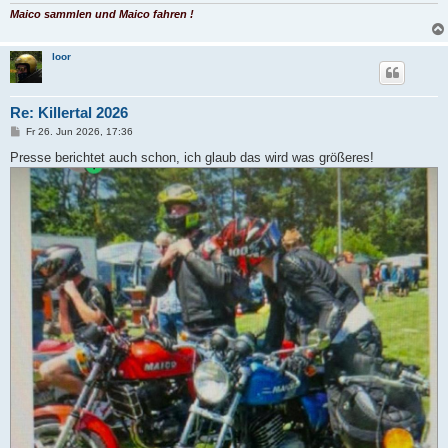
g
Maico sammlen und Maico fahren !
loor
Re: Killertal 2026
B
Fr 26. Jun 2026, 17:36
e
i
Presse berichtet auch schon, ich glaub das wird was größeres!
t
r
a
g