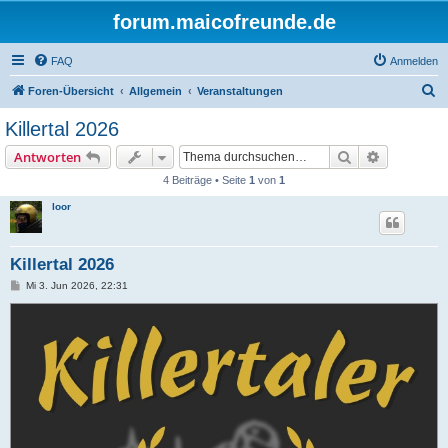
forum.maicofreunde.de
FAQ
Anmelden
S
Foren-Übersicht
Allgemein
Veranstaltungen
u
Killertal 2026
c
Suche
Erweiterte
Antworten
h
4 Beiträge • Seite
1
von
1
e
loor
Killertal 2026
B
Mi 3. Jun 2026, 22:31
e
i
t
r
a
g