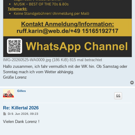
IMG-20260525-WA0009.jpg (186 KiB) 815 mal betrachtet
Hallo zusammen, ich fahr vermutlich mit der WK hin. Ob Samstag oder
Sonntag mach ich vom Wetter abhängig.
Grüße Lorenz
Gilles
Re: Killertal 2026
B
Di 9. Jun 2026, 09:23
e
i
Vielen Dank Lorenz !
t
r
a