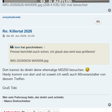
IMG-20260626-WA0006.jpg (208.4 KiB) 502 mal betrachtet
einzylindertobi
Re: Killertal 2026
B
Mo 29. Jun 2026, 21:03
e
i
t
loor
hat geschrieben:
↑
r
a
Presse berichtet auch schon, ich glaub das wird was größeres!
g
IMG-20260626-WA0006.jpg
Dort kannst du direkt deine ehemalige MD250 besuchen.
Hardy kommt von dort und ist soweit ich weiß auch Mitveranstalter von
diesem Treffen.
Gruß Tobi
Wer sein Fahrzeug liebt, der dreht und schiebt.
- Maico Drehschieber
Antworten