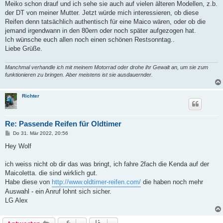
Meiko schon drauf und ich sehe sie auch auf vielen älteren Modellen, z.b.
der DT von meiner Mutter. Jetzt würde mich interessieren, ob diese
Reifen denn tatsächlich authentisch für eine Maico wären, oder ob die
jemand irgendwann in den 80ern oder noch später aufgezogen hat.
Ich wünsche euch allen noch einen schönen Restsonntag..
Liebe Grüße.
Manchmal verhandle ich mit meinem Motorrad oder drohe ihr Gewalt an, um sie zum
funktionieren zu bringen. Aber meistens ist sie ausdauernder.
Richter
Re: Passende Reifen für Oldtimer
B
Do 31. Mär 2022, 20:56
e
i
Hey Wolf
t
r
a
ich weiss nicht ob dir das was bringt, ich fahre 2fach die Kenda auf der
g
Maicoletta. die sind wirklich gut.
Habe diese von
http://www.oldtimer-reifen.com/
die haben noch mehr
Auswahl - ein Anruf lohnt sich sicher.
LG Alex