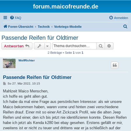
forum.maicofreunde.de
FAQ
Anmelden
S
Foren-Übersicht
Technik
Vorkriegs-Modelle
u
Passende Reifen für Oldtimer
c
Suche
Erweiterte
Antworten
h
2 Beiträge • Seite
1
von
1
e
WolfRichter
Passende Reifen für Oldtimer
B
So 27. Mär 2022, 10:15
e
i
Mahlzeit Maico Menschen,
t
ich hoffe es geht allen gut.
r
a
Ich habe da mal eine Frage aus persönlichen Interesse: als wir unsere
g
Maico bekommen haben, waren vorne und hinten zwei verschiedene
Reifen drauf. Einer mit so einer Art Zickzack Profil, wie die alten Jeep
Reifen und einer, den ich bis jetzt nie identifizieren konnte. Diesen Reifen
habe ich jetzt als Kenda k280 bei ebay gesehen. Erstens gefällt er mir,
zweitens ist er nicht zu teuer und drittens war er ja schließlich auf der