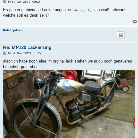
B
Fr 12. Mai 2023, 09:26
e
i
Es gab verschiedene Lackierungen, schwarz, rot, blau weiß schwarz…
t
welche soll es denn sein?
r
a
g
Katzenjakob
Re: MP120 Lackierung
B
Mo 4. Dez 2023, 08:55
e
i
alsonich habe noch eine im orginal lack stehen wenn du noch genaueres
t
brauchst. grus chris
r
a
g