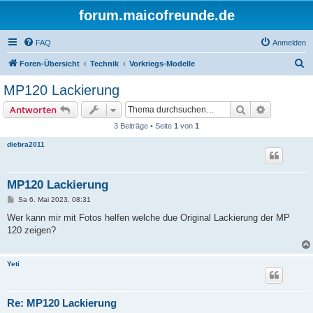
forum.maicofreunde.de
FAQ
Anmelden
S
Foren-Übersicht
Technik
Vorkriegs-Modelle
u
MP120 Lackierung
c
Suche
Erweiterte
Antworten
h
3 Beiträge • Seite
1
von
1
e
diebra2011
MP120 Lackierung
B
Sa 6. Mai 2023, 08:31
e
i
Wer kann mir mit Fotos helfen welche due Original Lackierung der MP
t
120 zeigen?
r
a
g
Yeti
Re: MP120 Lackierung