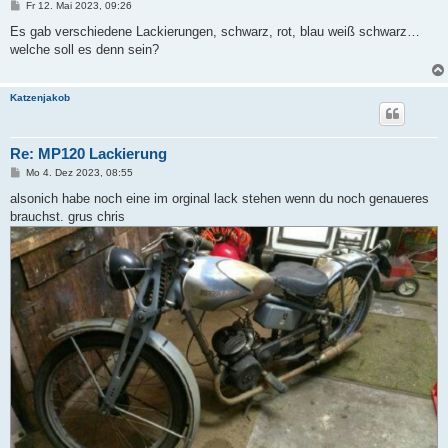
B
Fr 12. Mai 2023, 09:26
e
i
Es gab verschiedene Lackierungen, schwarz, rot, blau weiß schwarz…
t
welche soll es denn sein?
r
a
g
Katzenjakob
Re: MP120 Lackierung
B
Mo 4. Dez 2023, 08:55
e
i
alsonich habe noch eine im orginal lack stehen wenn du noch genaueres
t
brauchst. grus chris
r
a
g