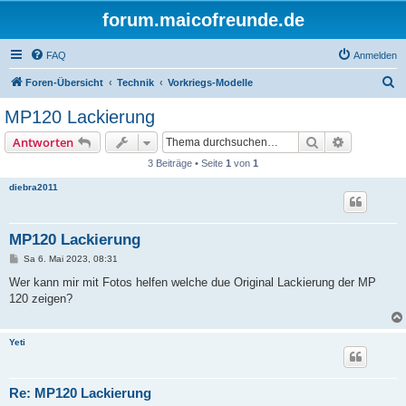
forum.maicofreunde.de
FAQ
Anmelden
S
Foren-Übersicht
Technik
Vorkriegs-Modelle
u
MP120 Lackierung
c
Suche
Erweiterte
Antworten
h
3 Beiträge • Seite
1
von
1
e
diebra2011
MP120 Lackierung
B
Sa 6. Mai 2023, 08:31
e
i
Wer kann mir mit Fotos helfen welche due Original Lackierung der MP
t
120 zeigen?
r
a
g
Yeti
Re: MP120 Lackierung