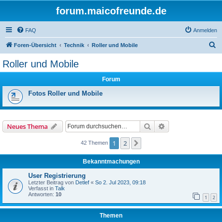
forum.maicofreunde.de
FAQ
Anmelden
S
Foren-Übersicht
Technik
Roller und Mobile
u
Roller und Mobile
c
Forum
h
e
Fotos Roller und Mobile
Suche
Erweiterte Suche
Neues Thema
1
2
Nächste
42 Themen
Bekanntmachungen
User Registrierung
Letzter Beitrag von
Detlef
«
So 2. Jul 2023, 09:18
Verfasst in
Talk
Antworten:
10
1
2
Themen