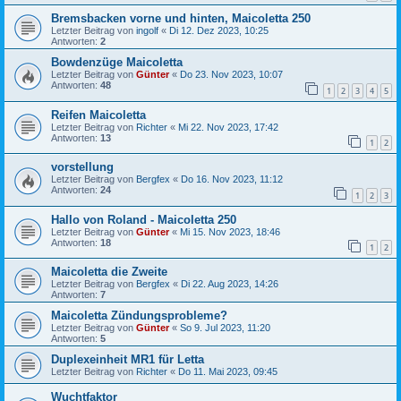
Bremsbacken vorne und hinten, Maicoletta 250
Letzter Beitrag von
ingolf
«
Di 12. Dez 2023, 10:25
Antworten:
2
Bowdenzüge Maicoletta
Letzter Beitrag von
Günter
«
Do 23. Nov 2023, 10:07
Antworten:
48
1
2
3
4
5
Reifen Maicoletta
Letzter Beitrag von
Richter
«
Mi 22. Nov 2023, 17:42
Antworten:
13
1
2
vorstellung
Letzter Beitrag von
Bergfex
«
Do 16. Nov 2023, 11:12
Antworten:
24
1
2
3
Hallo von Roland - Maicoletta 250
Letzter Beitrag von
Günter
«
Mi 15. Nov 2023, 18:46
Antworten:
18
1
2
Maicoletta die Zweite
Letzter Beitrag von
Bergfex
«
Di 22. Aug 2023, 14:26
Antworten:
7
Maicoletta Zündungsprobleme?
Letzter Beitrag von
Günter
«
So 9. Jul 2023, 11:20
Antworten:
5
Duplexeinheit MR1 für Letta
Letzter Beitrag von
Richter
«
Do 11. Mai 2023, 09:45
Wuchtfaktor