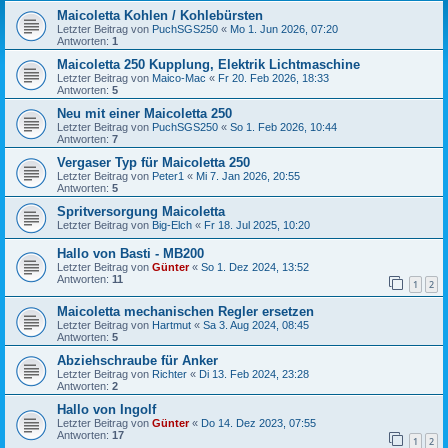
Maicoletta Kohlen / Kohlebürsten
Letzter Beitrag von
PuchSGS250
«
Mo 1. Jun 2026, 07:20
Antworten:
1
Maicoletta 250 Kupplung, Elektrik Lichtmaschine
Letzter Beitrag von
Maico-Mac
«
Fr 20. Feb 2026, 18:33
Antworten:
5
Neu mit einer Maicoletta 250
Letzter Beitrag von
PuchSGS250
«
So 1. Feb 2026, 10:44
Antworten:
7
Vergaser Typ für Maicoletta 250
Letzter Beitrag von
Peter1
«
Mi 7. Jan 2026, 20:55
Antworten:
5
Spritversorgung Maicoletta
Letzter Beitrag von
Big-Elch
«
Fr 18. Jul 2025, 10:20
Hallo von Basti - MB200
Letzter Beitrag von
Günter
«
So 1. Dez 2024, 13:52
Antworten:
11
1
2
Maicoletta mechanischen Regler ersetzen
Letzter Beitrag von
Hartmut
«
Sa 3. Aug 2024, 08:45
Antworten:
5
Abziehschraube für Anker
Letzter Beitrag von
Richter
«
Di 13. Feb 2024, 23:28
Antworten:
2
Hallo von Ingolf
Letzter Beitrag von
Günter
«
Do 14. Dez 2023, 07:55
Antworten:
17
1
2