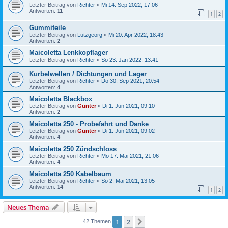
Letzter Beitrag von
Richter
«
Mi 14. Sep 2022, 17:06
Antworten:
11
1
2
Gummiteile
Letzter Beitrag von
Lutzgeorg
«
Mi 20. Apr 2022, 18:43
Antworten:
2
Maicoletta Lenkkopflager
Letzter Beitrag von
Richter
«
So 23. Jan 2022, 13:41
Kurbelwellen / Dichtungen und Lager
Letzter Beitrag von
Richter
«
Do 30. Sep 2021, 20:54
Antworten:
4
Maicoletta Blackbox
Letzter Beitrag von
Günter
«
Di 1. Jun 2021, 09:10
Antworten:
2
Maicoletta 250 - Probefahrt und Danke
Letzter Beitrag von
Günter
«
Di 1. Jun 2021, 09:02
Antworten:
4
Maicoletta 250 Zündschloss
Letzter Beitrag von
Richter
«
Mo 17. Mai 2021, 21:06
Antworten:
4
Maicoletta 250 Kabelbaum
Letzter Beitrag von
Richter
«
So 2. Mai 2021, 13:05
Antworten:
14
1
2
Neues Thema
1
2
Nächste
42 Themen