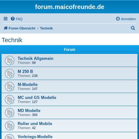
forum.maicofreunde.de
FAQ
Anmelden
S
Foren-Übersicht
Technik
u
Technik
c
Forum
h
e
Technik Allgemein
Themen:
98
M 250 B
Themen:
238
M-Modelle
Themen:
147
MC und GS Modelle
Themen:
127
MD Modelle
Themen:
365
Roller und Mobile
Themen:
42
Vorkriegs-Modelle