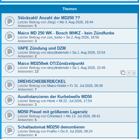
Themen
Stückzahl/ Anzahl der MD250 ??
Letzter Beitrag von
Jörg1
«
Mo 3. Aug 2026, 16:44
Antworten:
5
Maico MD 250 WK - Bosch MHKZ - kein Zündfunke
Letzter Beitrag von
cox_turbo
«
So 2. Aug 2026, 18:56
Antworten:
3
VAPE Zündung und DZM
Letzter Beitrag von
einzylindertobi
«
Sa 1. Aug 2026, 15:54
Antworten:
2
Maico MD250wk OT/Zündzeitpunkt
Letzter Beitrag von
einzylindertobi
«
Sa 1. Aug 2026, 15:49
Antworten:
13
1
2
DREHSCHIEBERDECKEL
Letzter Beitrag von
Maico-Nobbi
«
Fr 31. Jul 2026, 08:38
Antworten:
7
Ausdistanzieren der Kurbelwelle MD50
Letzter Beitrag von
Henk
«
Mi 22. Jul 2026, 17:54
Antworten:
3
MD50 Pleuel mit größerem Lagersitz
Letzter Beitrag von
Christian1
«
Mo 13. Jul 2026, 08:41
Antworten:
5
Schaltautomat MD250 demontieren
Letzter Beitrag von
FraRo
«
Do 9. Jul 2026, 08:24
Antworten:
4