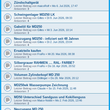
Zündschaltgerät
Letzter Beitrag von
maicoRolf
«
Mo 6. Jul 2026, 17:47
Antworten:
3
Schwingenlager MD250 LK
Letzter Beitrag von
Gilles
«
Di 9. Jun 2026, 09:33
Antworten:
4
Gabelöl für MD250
Letzter Beitrag von
Gilles
«
Mi 3. Jun 2026, 10:14
Antworten:
3
Neuzugang MD250 - infiziert seit 48 Jahren
Letzter Beitrag von
Gilles
«
Di 2. Jun 2026, 23:04
Antworten:
4
Ersatzteile kaufen
Letzter Beitrag von
FraRo
«
Mi 20. Mai 2026, 08:38
Antworten:
3
Silbergrauer RAHMEN .... RAL- FARBE?
Letzter Beitrag von
FraRo
«
Do 16. Apr 2026, 20:52
Antworten:
2
Volumen Zylinderkopf MD 250
Letzter Beitrag von
Döllinger
«
Do 26. Mär 2026, 20:12
MD250wk Wasserpumpe Zeichnung
Letzter Beitrag von
Claude
«
So 15. Feb 2026, 11:48
Antworten:
7
MD50 Unterschied Sandguss und Kokillenguss
Letzter Beitrag von
Maico-Nobbi
«
Mo 2. Feb 2026, 13:46
Antworten:
2
Neuzugang MD 250