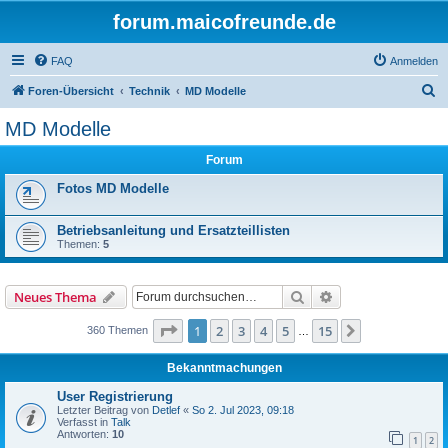
forum.maicofreunde.de
FAQ
Anmelden
S
Foren-Übersicht
Technik
MD Modelle
u
MD Modelle
c
Forum
h
e
Fotos MD Modelle
Betriebsanleitung und Ersatzteillisten
Themen:
5
Suche
Erweiterte Suche
Neues Thema
Seite
1
von
15
1
2
3
4
5
15
Nächste
360 Themen
…
Bekanntmachungen
User Registrierung
Letzter Beitrag von
Detlef
«
So 2. Jul 2023, 09:18
Verfasst in
Talk
Antworten:
10
1
2