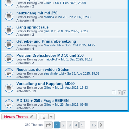
Letzter Beitrag von
Gilles
«
So 1. Feb 2026, 23:09
Antworten:
2
neuzugang mit md 250
Letzter Beitrag von
Martin4
«
Mo 26. Jan 2026, 07:38
Antworten:
8
Gang springt raus
Letzter Beitrag von
glasu8
«
Sa 8. Nov 2025, 00:28
Antworten:
2
Getriebe- und Primärübersetzung
Letzter Beitrag von
Maico-Nobbi
«
So 5. Okt 2025, 14:22
Antworten:
4
Position Drehschieber MD 50 und 250
Letzter Beitrag von
maicoRolf
«
Mo 1. Sep 2025, 18:12
Antworten:
2
Neues aus dem wilden Süden
Letzter Beitrag von
einzylindertobi
«
Sa 23. Aug 2025, 19:32
Antworten:
7
Vorstellung und Kupplung MD50
Letzter Beitrag von
Gilles
«
Mo 18. Aug 2025, 16:33
Antworten:
19
1
2
MD 125 + 250 : Frage REIFEN
Letzter Beitrag von
Gilles
«
Mo 23. Jun 2025, 09:58
Antworten:
2
Neues Thema
Seite
1
von
15
1
2
3
4
5
15
Nächste
360 Themen
…