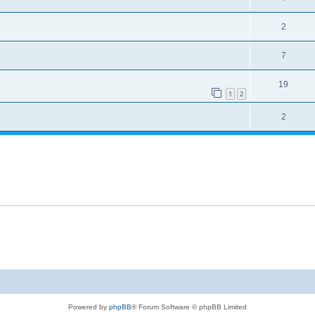
2
7
19
1
2
2
Powered by
phpBB
® Forum Software © phpBB Limited