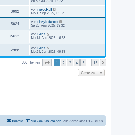
So 5. Okt 2025, 14:22
von
maicoRolf
3892
Mo 1. Sep 2025, 18:12
von
einzylindertobi
5824
Sa 23. Aug 2025, 19:32
von
Gilles
24239
Mo 18. Aug 2025, 16:33
von
Gilles
2986
Mo 23. Jun 2025, 09:58
Seite
1
von
15
1
2
3
4
5
15
Nächste
360 Themen
…
Gehe zu
Kontakt
Alle Cookies löschen
Alle Zeiten sind
UTC+01:00