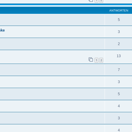
1
2
ANTWORTEN
5
nke
3
2
13
1
2
7
3
5
4
3
4