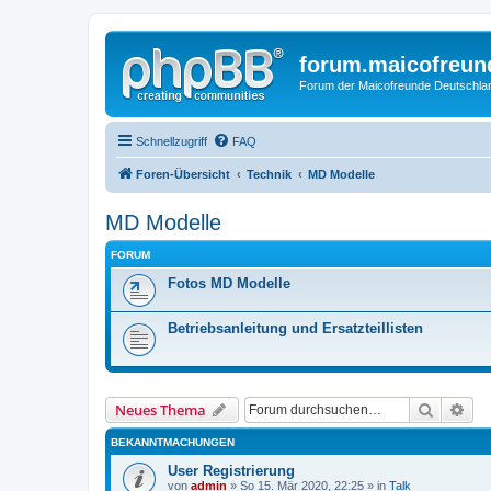
forum.maicofreun
Forum der Maicofreunde Deutschla
Schnellzugriff
FAQ
Foren-Übersicht
Technik
MD Modelle
MD Modelle
FORUM
Fotos MD Modelle
Betriebsanleitung und Ersatzteillisten
Suche
Erw
Neues Thema
BEKANNTMACHUNGEN
User Registrierung
von
admin
» So 15. Mär 2020, 22:25 » in
Talk