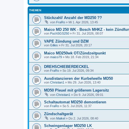
THEMEN
Stückzahl/ Anzahl der MD250 ??
von
FraRo
» Mi 1. Apr 2026, 13:45
Maico MD 250 WK - Bosch MHKZ - kein Zündfu
von
PuchSGS250
» Fr 31. Jul 2026, 08:07
VAPE Zündung und DZM
von
Gilles
» Fr 31. Jul 2026, 20:17
Maico MD250wk OT/Zündzeitpunkt
von
maico79
» Mo 18. Feb 2019, 21:34
DREHSCHIEBERDECKEL
von
FraRo
» So 19. Jul 2026, 09:34
Ausdistanzieren der Kurbelwelle MD50
von
Christian1
» Mo 29. Jun 2026, 13:40
MD50 Pleuel mit größerem Lagersitz
von
Christian1
» Do 9. Jul 2026, 09:01
Schaltautomat MD250 demontieren
von
FraRo
» So 5. Jul 2026, 11:37
Zündschaltgerät
von
Maikel
» Do 2. Jul 2026, 08:40
Schwingenlager MD250 LK