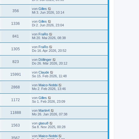
von
Gilles
356
Mi 3. Jun 2026, 10:14
von
Gilles
1336
Di 2. Jun 2026, 23:04
von
FraRo
841
Mi 20. Mai 2026, 08:38
von
FraRo
1305
Do 16. Apr 2026, 20:52
von
Döllinger
823
Do 26. Mär 2026, 20:12
von
Claude
15991
So 15. Feb 2026, 11:48
von
Maico-Nobbi
2868
Mo 2. Feb 2026, 13:46
von
Gilles
1172
So 1. Feb 2026, 23:09
von
Martin4
11888
Mo 26. Jan 2026, 07:38
von
glasu8
1563
Sa 8. Nov 2025, 00:28
von
Maico-Nobbi
3567