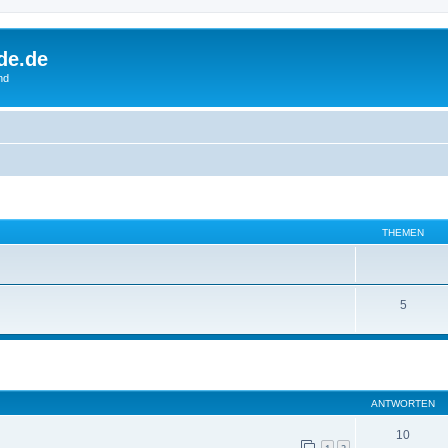
de.de
nd
THEMEN
5
eiterte Suche
ANTWORTEN
10