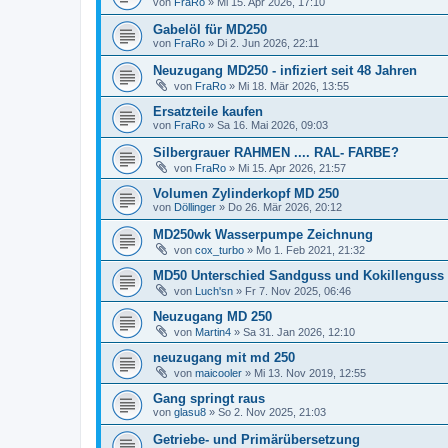
von
FraRo
» Mi 15. Apr 2026, 17:10
Gabelöl für MD250
von
FraRo
» Di 2. Jun 2026, 22:11
Neuzugang MD250 - infiziert seit 48 Jahren
von
FraRo
» Mi 18. Mär 2026, 13:55
Ersatzteile kaufen
von
FraRo
» Sa 16. Mai 2026, 09:03
Silbergrauer RAHMEN .... RAL- FARBE?
von
FraRo
» Mi 15. Apr 2026, 21:57
Volumen Zylinderkopf MD 250
von
Döllinger
» Do 26. Mär 2026, 20:12
MD250wk Wasserpumpe Zeichnung
von
cox_turbo
» Mo 1. Feb 2021, 21:32
MD50 Unterschied Sandguss und Kokillenguss
von
Luch'sn
» Fr 7. Nov 2025, 06:46
Neuzugang MD 250
von
Martin4
» Sa 31. Jan 2026, 12:10
neuzugang mit md 250
von
maicooler
» Mi 13. Nov 2019, 12:55
Gang springt raus
von
glasu8
» So 2. Nov 2025, 21:03
Getriebe- und Primärübersetzung