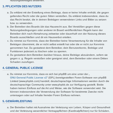
Nutzungsvertrages bestehen.
3. PFLICHTEN DES NUTZERS
Du erklärst mit der Erstellung eines Beitrags, dass er keine Inhalte enthält, die gegen
geltendes Recht oder die guten Sitten verstoßen. Du erklärst insbesondere, dass du
das Recht besitzt, die in deinen Beiträgen verwendeten Links und Bilder zu setzen
bzw. zu verwenden.
Der Betreiber des Boards übt das Hausrecht aus. Bei Verstößen gegen diese
Nutzungsbedingungen oder anderer im Board veröffentlichten Regeln kann der
Betreiber dich nach Abmahnung zeitweise oder dauerhaft von der Nutzung dieses
Boards ausschließen und dir ein Hausverbot erteilen.
Du nimmst zur Kenntnis, dass der Betreiber keine Verantwortung für die Inhalte von
Beiträgen übernimmt, die er nicht selbst erstellt hat oder die er nicht zur Kenntnis
genommen hat. Du gestattest dem Betreiber, dein Benutzerkonto, Beiträge und
Funktionen jederzeit zu löschen oder zu sperren.
Du gestattest dem Betreiber darüber hinaus, deine Beiträge abzuändern, sofern sie
gegen o. g. Regeln verstoßen oder geeignet sind, dem Betreiber oder einem Dritten
Schaden zuzufügen.
4. GENERAL PUBLIC LICENSE
Du nimmst zur Kenntnis, dass es sich bei phpBB um eine unter der „
GNU General Public License v2
“ (GPL) bereitgestellten Foren-Software von phpBB
Limited (www.phpbb.com) handelt; deutschsprachige Informationen werden durch die
deutschsprachige Community unter www.phpbb.de zur Verfügung gestellt. Beide
haben keinen Einfluss auf die Art und Weise, wie die Software verwendet wird. Sie
können insbesondere die Verwendung der Software für bestimmte Zwecke nicht
untersagen oder auf Inhalte fremder Foren Einfluss nehmen.
5. GEWÄHRLEISTUNG
Der Betreiber haftet mit Ausnahme der Verletzung von Leben, Körper und Gesundheit
und der Verletzung wesentlicher Vertragspflichten (Kardinalpflichten) nur für Schäden,