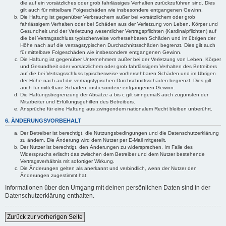
die auf ein vorsätzliches oder grob fahrlässiges Verhalten zurückzuführen sind. Dies
gilt auch für mittelbare Folgeschäden wie insbesondere entgangenen Gewinn.
Die Haftung ist gegenüber Verbrauchern außer bei vorsätzlichem oder grob
fahrlässigem Verhalten oder bei Schäden aus der Verletzung von Leben, Körper und
Gesundheit und der Verletzung wesentlicher Vertragspflichten (Kardinalpflichten) auf
die bei Vertragsschluss typischerweise vorhersehbaren Schäden und im übrigen der
Höhe nach auf die vertragstypischen Durchschnittsschäden begrenzt. Dies gilt auch
für mittelbare Folgeschäden wie insbesondere entgangenen Gewinn.
Die Haftung ist gegenüber Unternehmern außer bei der Verletzung von Leben, Körper
und Gesundheit oder vorsätzlichem oder grob fahrlässigem Verhalten des Betreibers
auf die bei Vertragsschluss typischerweise vorhersehbaren Schäden und im Übrigen
der Höhe nach auf die vertragstypischen Durchschnittsschäden begrenzt. Dies gilt
auch für mittelbare Schäden, insbesondere entgangenen Gewinn.
Die Haftungsbegrenzung der Absätze a bis c gilt sinngemäß auch zugunsten der
Mitarbeiter und Erfüllungsgehilfen des Betreibers.
Ansprüche für eine Haftung aus zwingendem nationalem Recht bleiben unberührt.
6. ÄNDERUNGSVORBEHALT
Der Betreiber ist berechtigt, die Nutzungsbedingungen und die Datenschutzerklärung
zu ändern. Die Änderung wird dem Nutzer per E-Mail mitgeteilt.
Der Nutzer ist berechtigt, den Änderungen zu widersprechen. Im Falle des
Widerspruchs erlischt das zwischen dem Betreiber und dem Nutzer bestehende
Vertragsverhältnis mit sofortiger Wirkung.
Die Änderungen gelten als anerkannt und verbindlich, wenn der Nutzer den
Änderungen zugestimmt hat.
Informationen über den Umgang mit deinen persönlichen Daten sind in der
Datenschutzerklärung enthalten.
Zurück zur vorherigen Seite