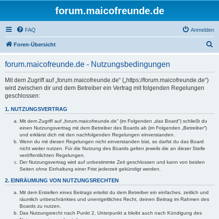
forum.maicofreunde.de
FAQ
Anmelden
S
Foren-Übersicht
u
forum.maicofreunde.de - Nutzungsbedingungen
c
h
Mit dem Zugriff auf „forum.maicofreunde.de“ („https://forum.maicofreunde.de“)
wird zwischen dir und dem Betreiber ein Vertrag mit folgenden Regelungen
e
geschlossen:
1. NUTZUNGSVERTRAG
Mit dem Zugriff auf „forum.maicofreunde.de“ (im Folgenden „das Board“) schließt du
einen Nutzungsvertrag mit dem Betreiber des Boards ab (im Folgenden „Betreiber“)
und erklärst dich mit den nachfolgenden Regelungen einverstanden.
Wenn du mit diesen Regelungen nicht einverstanden bist, so darfst du das Board
nicht weiter nutzen. Für die Nutzung des Boards gelten jeweils die an dieser Stelle
veröffentlichten Regelungen.
Der Nutzungsvertrag wird auf unbestimmte Zeit geschlossen und kann von beiden
Seiten ohne Einhaltung einer Frist jederzeit gekündigt werden.
2. EINRÄUMUNG VON NUTZUNGSRECHTEN
Mit dem Erstellen eines Beitrags erteilst du dem Betreiber ein einfaches, zeitlich und
räumlich unbeschränktes und unentgeltliches Recht, deinen Beitrag im Rahmen des
Boards zu nutzen.
Das Nutzungsrecht nach Punkt 2, Unterpunkt a bleibt auch nach Kündigung des