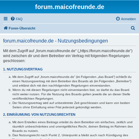
forum.maicofreunde.de
FAQ
Anmelden
S
Foren-Übersicht
u
forum.maicofreunde.de - Nutzungsbedingungen
c
h
Mit dem Zugriff auf „forum.maicofreunde.de“ („https://forum.maicofreunde.de“)
wird zwischen dir und dem Betreiber ein Vertrag mit folgenden Regelungen
e
geschlossen:
1. NUTZUNGSVERTRAG
Mit dem Zugriff auf „forum.maicofreunde.de“ (im Folgenden „das Board“) schließt du
einen Nutzungsvertrag mit dem Betreiber des Boards ab (im Folgenden „Betreiber“)
und erklärst dich mit den nachfolgenden Regelungen einverstanden.
Wenn du mit diesen Regelungen nicht einverstanden bist, so darfst du das Board
nicht weiter nutzen. Für die Nutzung des Boards gelten jeweils die an dieser Stelle
veröffentlichten Regelungen.
Der Nutzungsvertrag wird auf unbestimmte Zeit geschlossen und kann von beiden
Seiten ohne Einhaltung einer Frist jederzeit gekündigt werden.
2. EINRÄUMUNG VON NUTZUNGSRECHTEN
Mit dem Erstellen eines Beitrags erteilst du dem Betreiber ein einfaches, zeitlich und
räumlich unbeschränktes und unentgeltliches Recht, deinen Beitrag im Rahmen des
Boards zu nutzen.
Das Nutzungsrecht nach Punkt 2, Unterpunkt a bleibt auch nach Kündigung des