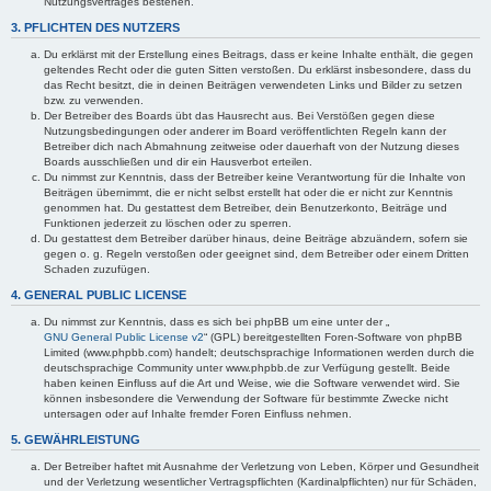
Nutzungsvertrages bestehen.
3. PFLICHTEN DES NUTZERS
Du erklärst mit der Erstellung eines Beitrags, dass er keine Inhalte enthält, die gegen
geltendes Recht oder die guten Sitten verstoßen. Du erklärst insbesondere, dass du
das Recht besitzt, die in deinen Beiträgen verwendeten Links und Bilder zu setzen
bzw. zu verwenden.
Der Betreiber des Boards übt das Hausrecht aus. Bei Verstößen gegen diese
Nutzungsbedingungen oder anderer im Board veröffentlichten Regeln kann der
Betreiber dich nach Abmahnung zeitweise oder dauerhaft von der Nutzung dieses
Boards ausschließen und dir ein Hausverbot erteilen.
Du nimmst zur Kenntnis, dass der Betreiber keine Verantwortung für die Inhalte von
Beiträgen übernimmt, die er nicht selbst erstellt hat oder die er nicht zur Kenntnis
genommen hat. Du gestattest dem Betreiber, dein Benutzerkonto, Beiträge und
Funktionen jederzeit zu löschen oder zu sperren.
Du gestattest dem Betreiber darüber hinaus, deine Beiträge abzuändern, sofern sie
gegen o. g. Regeln verstoßen oder geeignet sind, dem Betreiber oder einem Dritten
Schaden zuzufügen.
4. GENERAL PUBLIC LICENSE
Du nimmst zur Kenntnis, dass es sich bei phpBB um eine unter der „
GNU General Public License v2
“ (GPL) bereitgestellten Foren-Software von phpBB
Limited (www.phpbb.com) handelt; deutschsprachige Informationen werden durch die
deutschsprachige Community unter www.phpbb.de zur Verfügung gestellt. Beide
haben keinen Einfluss auf die Art und Weise, wie die Software verwendet wird. Sie
können insbesondere die Verwendung der Software für bestimmte Zwecke nicht
untersagen oder auf Inhalte fremder Foren Einfluss nehmen.
5. GEWÄHRLEISTUNG
Der Betreiber haftet mit Ausnahme der Verletzung von Leben, Körper und Gesundheit
und der Verletzung wesentlicher Vertragspflichten (Kardinalpflichten) nur für Schäden,