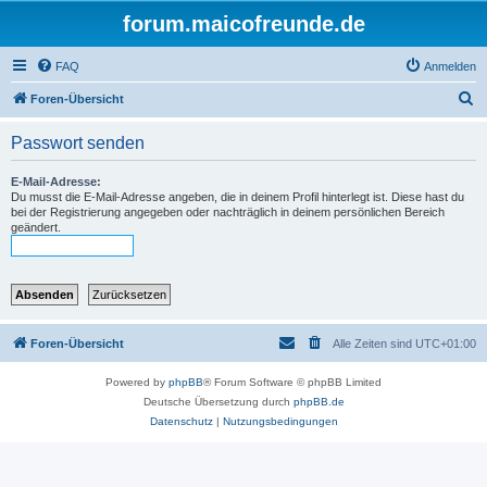
forum.maicofreunde.de
FAQ
Anmelden
S
Foren-Übersicht
u
Passwort senden
c
h
E-Mail-Adresse:
Du musst die E-Mail-Adresse angeben, die in deinem Profil hinterlegt ist. Diese hast du
e
bei der Registrierung angegeben oder nachträglich in deinem persönlichen Bereich
geändert.
Foren-Übersicht
Alle Zeiten sind
UTC+01:00
Powered by
phpBB
® Forum Software © phpBB Limited
Deutsche Übersetzung durch
phpBB.de
Datenschutz
|
Nutzungsbedingungen