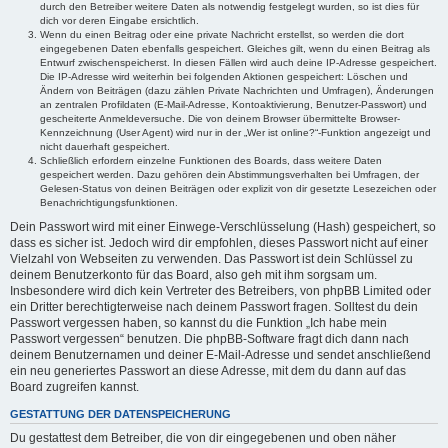
durch den Betreiber weitere Daten als notwendig festgelegt wurden, so ist dies für
dich vor deren Eingabe ersichtlich.
Wenn du einen Beitrag oder eine private Nachricht erstellst, so werden die dort
eingegebenen Daten ebenfalls gespeichert. Gleiches gilt, wenn du einen Beitrag als
Entwurf zwischenspeicherst. In diesen Fällen wird auch deine IP-Adresse gespeichert.
Die IP-Adresse wird weiterhin bei folgenden Aktionen gespeichert: Löschen und
Ändern von Beiträgen (dazu zählen Private Nachrichten und Umfragen), Änderungen
an zentralen Profildaten (E-Mail-Adresse, Kontoaktivierung, Benutzer-Passwort) und
gescheiterte Anmeldeversuche. Die von deinem Browser übermittelte Browser-
Kennzeichnung (User Agent) wird nur in der „Wer ist online?“-Funktion angezeigt und
nicht dauerhaft gespeichert.
Schließlich erfordern einzelne Funktionen des Boards, dass weitere Daten
gespeichert werden. Dazu gehören dein Abstimmungsverhalten bei Umfragen, der
Gelesen-Status von deinen Beiträgen oder explizit von dir gesetzte Lesezeichen oder
Benachrichtigungsfunktionen.
Dein Passwort wird mit einer Einwege-Verschlüsselung (Hash) gespeichert, so
dass es sicher ist. Jedoch wird dir empfohlen, dieses Passwort nicht auf einer
Vielzahl von Webseiten zu verwenden. Das Passwort ist dein Schlüssel zu
deinem Benutzerkonto für das Board, also geh mit ihm sorgsam um.
Insbesondere wird dich kein Vertreter des Betreibers, von phpBB Limited oder
ein Dritter berechtigterweise nach deinem Passwort fragen. Solltest du dein
Passwort vergessen haben, so kannst du die Funktion „Ich habe mein
Passwort vergessen“ benutzen. Die phpBB-Software fragt dich dann nach
deinem Benutzernamen und deiner E-Mail-Adresse und sendet anschließend
ein neu generiertes Passwort an diese Adresse, mit dem du dann auf das
Board zugreifen kannst.
GESTATTUNG DER DATENSPEICHERUNG
Du gestattest dem Betreiber, die von dir eingegebenen und oben näher