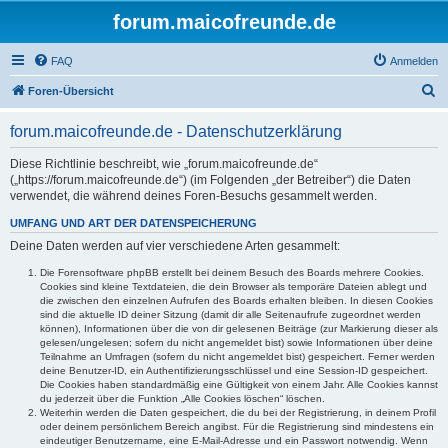
forum.maicofreunde.de
FAQ
Anmelden
S
Foren-Übersicht
u
forum.maicofreunde.de - Datenschutzerklärung
c
h
Diese Richtlinie beschreibt, wie „forum.maicofreunde.de“
(„https://forum.maicofreunde.de“) (im Folgenden „der Betreiber“) die Daten
e
verwendet, die während deines Foren-Besuchs gesammelt werden.
UMFANG UND ART DER DATENSPEICHERUNG
Deine Daten werden auf vier verschiedene Arten gesammelt:
Die Forensoftware phpBB erstellt bei deinem Besuch des Boards mehrere Cookies.
Cookies sind kleine Textdateien, die dein Browser als temporäre Dateien ablegt und
die zwischen den einzelnen Aufrufen des Boards erhalten bleiben. In diesen Cookies
sind die aktuelle ID deiner Sitzung (damit dir alle Seitenaufrufe zugeordnet werden
können), Informationen über die von dir gelesenen Beiträge (zur Markierung dieser als
gelesen/ungelesen; sofern du nicht angemeldet bist) sowie Informationen über deine
Teilnahme an Umfragen (sofern du nicht angemeldet bist) gespeichert. Ferner werden
deine Benutzer-ID, ein Authentifizierungsschlüssel und eine Session-ID gespeichert.
Die Cookies haben standardmäßig eine Gültigkeit von einem Jahr. Alle Cookies kannst
du jederzeit über die Funktion „Alle Cookies löschen“ löschen.
Weiterhin werden die Daten gespeichert, die du bei der Registrierung, in deinem Profil
oder deinem persönlichem Bereich angibst. Für die Registrierung sind mindestens ein
eindeutiger Benutzername, eine E-Mail-Adresse und ein Passwort notwendig. Wenn