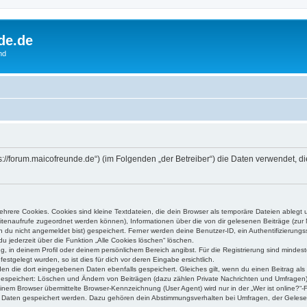
de.de
nd
tps://forum.maicofreunde.de“) (im Folgenden „der Betreiber“) die Daten verwende
rere Cookies. Cookies sind kleine Textdateien, die dein Browser als temporäre Dateien ablegt 
 Seitenaufrufe zugeordnet werden können), Informationen über die von dir gelesenen Beiträge (zu
n du nicht angemeldet bist) gespeichert. Ferner werden deine Benutzer-ID, ein Authentifizierung
u jederzeit über die Funktion „Alle Cookies löschen“ löschen.
ng, in deinem Profil oder deinem persönlichem Bereich angibst. Für die Registrierung sind mind
stgelegt wurden, so ist dies für dich vor deren Eingabe ersichtlich.
rden die dort eingegebenen Daten ebenfalls gespeichert. Gleiches gilt, wenn du einen Beitrag als
 gespeichert: Löschen und Ändern von Beiträgen (dazu zählen Private Nachrichten und Umfragen)
em Browser übermittelte Browser-Kennzeichnung (User Agent) wird nur in der „Wer ist online?“-F
re Daten gespeichert werden. Dazu gehören dein Abstimmungsverhalten bei Umfragen, der Gelesen