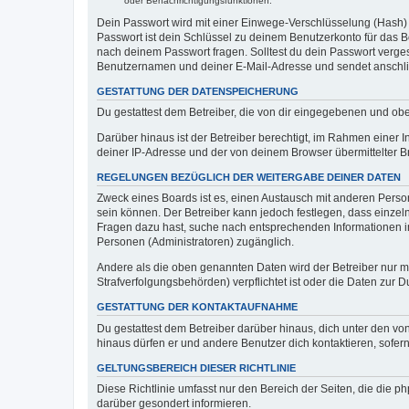
oder Benachrichtigungsfunktionen.
Dein Passwort wird mit einer Einwege-Verschlüsselung (Hash) g
Passwort ist dein Schlüssel zu deinem Benutzerkonto für das Bo
nach deinem Passwort fragen. Solltest du dein Passwort verg
Benutzernamen und deiner E-Mail-Adresse und sendet anschlie
GESTATTUNG DER DATENSPEICHERUNG
Du gestattest dem Betreiber, die von dir eingegebenen und ob
Darüber hinaus ist der Betreiber berechtigt, im Rahmen einer
deiner IP-Adresse und der von deinem Browser übermittelter B
REGELUNGEN BEZÜGLICH DER WEITERGABE DEINER DATEN
Zweck eines Boards ist es, einen Austausch mit anderen Personen
sein können. Der Betreiber kann jedoch festlegen, dass einzeln
Fragen dazu hast, suche nach entsprechenden Informationen im 
Personen (Administratoren) zugänglich.
Andere als die oben genannten Daten wird der Betreiber nur mit
Strafverfolgungsbehörden) verpflichtet ist oder die Daten zur D
GESTATTUNG DER KONTAKTAUFNAHME
Du gestattest dem Betreiber darüber hinaus, dich unter den von
hinaus dürfen er und andere Benutzer dich kontaktieren, sofern
GELTUNGSBEREICH DIESER RICHTLINIE
Diese Richtlinie umfasst nur den Bereich der Seiten, die die 
darüber gesondert informieren.