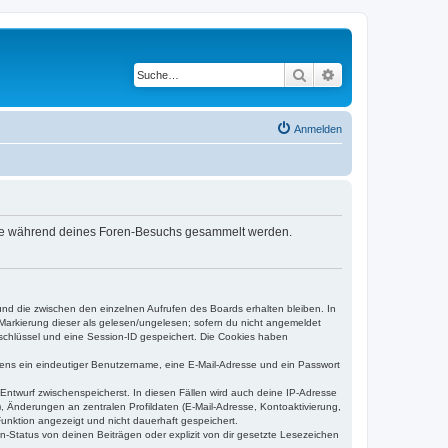
Suche
Erweiterte Suche
Anmelden
t, die während deines Foren-Besuchs gesammelt werden.
und die zwischen den einzelnen Aufrufen des Boards erhalten bleiben. In
r Markierung dieser als gelesen/ungelesen; sofern du nicht angemeldet
sschlüssel und eine Session-ID gespeichert. Die Cookies haben
estens ein eindeutiger Benutzername, eine E-Mail-Adresse und ein Passwort
 Entwurf zwischenspeicherst. In diesen Fällen wird auch deine IP-Adresse
, Änderungen an zentralen Profildaten (E-Mail-Adresse, Kontoaktivierung,
unktion angezeigt und nicht dauerhaft gespeichert.
-Status von deinen Beiträgen oder explizit von dir gesetzte Lesezeichen