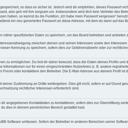
espeichert, so dass es sicher ist. Jedoch wird dir empfohlen, dieses Passwort ni
ard, also geh mit ihm sorgsam um. Insbesondere wird dich kein Vertreter des Betre
essen haben, so kannst du die Funktion „Ich habe mein Passwort vergessen“ benut
ßend ein neu generiertes Passwort an diese Adresse, mit dem du dann auf das Bo
en näher spezifizierten Daten zu speichern, um das Board betreiben und anbieten 
 Interessenabwägung zwischen deinen und seinen Interessen sowie den Interessen D
rowser-Kennung zu speichern, sofern dies zur Gefahrenabwehr oder zur rechtlichen
 zu ermöglichen. Du bist dir daher bewusst, dass die Daten deines Profils und die 
e Informationen nur für einen eingeschränkten Nutzerkreis (z. B. andere registriert
Forum oder kontaktiere den Betreiber. Die E-Mail-Adresse aus deinem Profil ist d
 deiner Zustimmung an Dritte weitergeben. Dies gilt nicht, sofern er auf Grund ge
urchsetzung rechtlicher Interessen erforderlich sind.
 dir angegebenen Kontaktdaten zu kontaktieren, sofern dies zur Übermittlung zentra
 du dies in deinem persönlichen Bereich gestattet hast.
phpBB-Software umfassen. Sofern der Betreiber in anderen Bereichen seiner Softwa