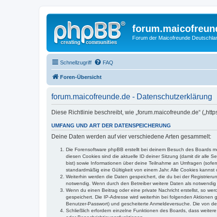
forum.maicofreun
Forum der Maicofreunde Deutschla
Schnellzugriff
FAQ
Foren-Übersicht
forum.maicofreunde.de - Datenschutzerklärung
Diese Richtlinie beschreibt, wie „forum.maicofreunde.de“ („ht
UMFANG UND ART DER DATENSPEICHERUNG
Deine Daten werden auf vier verschiedene Arten gesammelt:
Die Forensoftware phpBB erstellt bei deinem Besuch des Boards meh
diesen Cookies sind die aktuelle ID deiner Sitzung (damit dir alle
bist) sowie Informationen über deine Teilnahme an Umfragen (sofer
standardmäßig eine Gültigkeit von einem Jahr. Alle Cookies kannst d
Weiterhin werden die Daten gespeichert, die du bei der Registrieru
notwendig. Wenn durch den Betreiber weitere Daten als notwendig fe
Wenn du einen Beitrag oder eine private Nachricht erstellst, so we
gespeichert. Die IP-Adresse wird weiterhin bei folgenden Aktionen
Benutzer-Passwort) und gescheiterte Anmeldeversuche. Die von dein
Schließlich erfordern einzelne Funktionen des Boards, dass weite