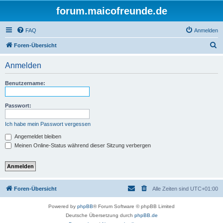
forum.maicofreunde.de
FAQ
Anmelden
S
Foren-Übersicht
u
Anmelden
c
h
Benutzername:
e
Passwort:
Ich habe mein Passwort vergessen
Angemeldet bleiben
Meinen Online-Status während dieser Sitzung verbergen
Foren-Übersicht
Alle Zeiten sind
UTC+01:00
Powered by
phpBB
® Forum Software © phpBB Limited
Deutsche Übersetzung durch
phpBB.de