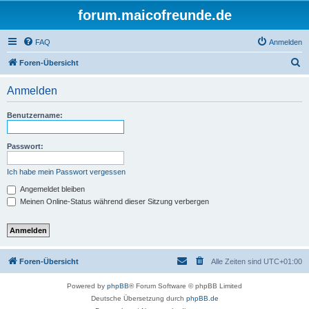
forum.maicofreunde.de
FAQ
Anmelden
S
Foren-Übersicht
u
Anmelden
c
h
Benutzername:
e
Passwort:
Ich habe mein Passwort vergessen
Angemeldet bleiben
Meinen Online-Status während dieser Sitzung verbergen
Foren-Übersicht
Alle Zeiten sind
UTC+01:00
Powered by
phpBB
® Forum Software © phpBB Limited
Deutsche Übersetzung durch
phpBB.de