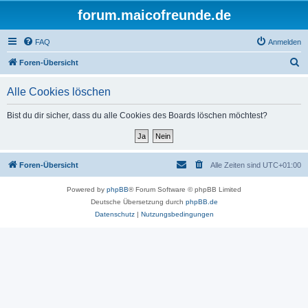
forum.maicofreunde.de
FAQ
Anmelden
S
Foren-Übersicht
u
Alle Cookies löschen
c
h
Bist du dir sicher, dass du alle Cookies des Boards löschen möchtest?
e
Foren-Übersicht
Alle Zeiten sind
UTC+01:00
Powered by
phpBB
® Forum Software © phpBB Limited
Deutsche Übersetzung durch
phpBB.de
Datenschutz
|
Nutzungsbedingungen