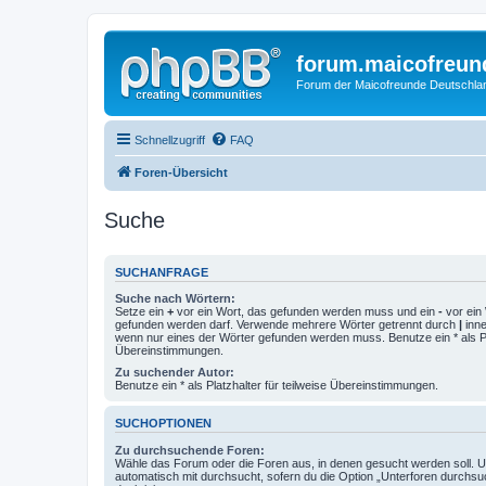
forum.maicofreun
Forum der Maicofreunde Deutschla
Schnellzugriff
FAQ
Foren-Übersicht
Suche
SUCHANFRAGE
Suche nach Wörtern:
Setze ein
+
vor ein Wort, das gefunden werden muss und ein
-
vor ein 
gefunden werden darf. Verwende mehrere Wörter getrennt durch
|
inne
wenn nur eines der Wörter gefunden werden muss. Benutze ein * als Pla
Übereinstimmungen.
Zu suchender Autor:
Benutze ein * als Platzhalter für teilweise Übereinstimmungen.
SUCHOPTIONEN
Zu durchsuchende Foren:
Wähle das Forum oder die Foren aus, in denen gesucht werden soll. 
automatisch mit durchsucht, sofern du die Option „Unterforen durchsu