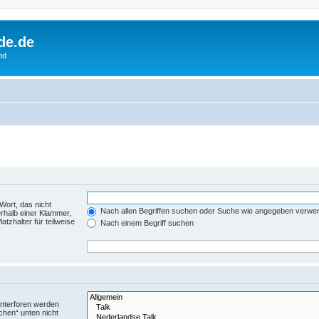
de.de
nd
Wort, das nicht
Nach allen Begriffen suchen oder Suche wie angegeben verwe
rhalb einer Klammer,
tzhalter für teilweise
Nach einem Begriff suchen
Unterforen werden
chen“ unten nicht