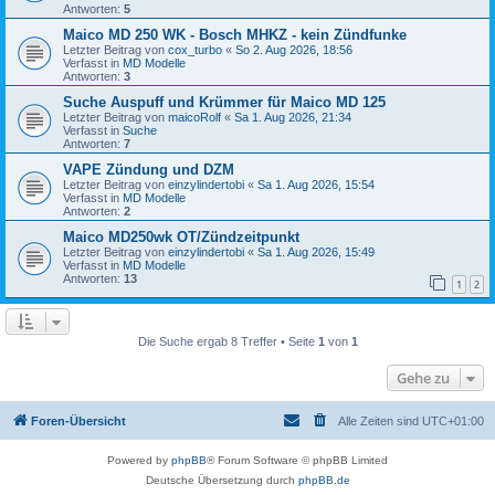
Antworten:
5
Maico MD 250 WK - Bosch MHKZ - kein Zündfunke
Letzter Beitrag von
cox_turbo
«
So 2. Aug 2026, 18:56
Verfasst in
MD Modelle
Antworten:
3
Suche Auspuff und Krümmer für Maico MD 125
Letzter Beitrag von
maicoRolf
«
Sa 1. Aug 2026, 21:34
Verfasst in
Suche
Antworten:
7
VAPE Zündung und DZM
Letzter Beitrag von
einzylindertobi
«
Sa 1. Aug 2026, 15:54
Verfasst in
MD Modelle
Antworten:
2
Maico MD250wk OT/Zündzeitpunkt
Letzter Beitrag von
einzylindertobi
«
Sa 1. Aug 2026, 15:49
Verfasst in
MD Modelle
Antworten:
13
1
2
Die Suche ergab 8 Treffer • Seite
1
von
1
Gehe zu
Foren-Übersicht
Alle Zeiten sind
UTC+01:00
Powered by
phpBB
® Forum Software © phpBB Limited
Deutsche Übersetzung durch
phpBB.de