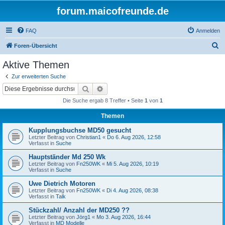
forum.maicofreunde.de
FAQ
Anmelden
S
Foren-Übersicht
u
Aktive Themen
c
Zur erweiterten Suche
h
Suche
Erweiterte Suche
e
Die Suche ergab 8 Treffer • Seite
1
von
1
Themen
Kupplungsbuchse MD50 gesucht
Letzter Beitrag von
Christian1
«
Do 6. Aug 2026, 12:58
Verfasst in
Suche
Hauptständer Md 250 Wk
Letzter Beitrag von
Fn250WK
«
Mi 5. Aug 2026, 10:19
Verfasst in
Suche
Uwe Dietrich Motoren
Letzter Beitrag von
Fn250WK
«
Di 4. Aug 2026, 08:38
Verfasst in
Talk
Stückzahl/ Anzahl der MD250 ??
Letzter Beitrag von
Jörg1
«
Mo 3. Aug 2026, 16:44
Verfasst in
MD Modelle