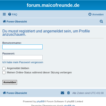
forum.maicofreunde.de
FAQ
Anmelden
S
Foren-Übersicht
u
Du musst registriert und angemeldet sein, um Profile
c
anzuschauen.
h
Benutzername:
e
Passwort:
Ich habe mein Passwort vergessen
Angemeldet bleiben
Meinen Online-Status während dieser Sitzung verbergen
Foren-Übersicht
Alle Zeiten sind
UTC+01:00
Powered by
phpBB
® Forum Software © phpBB Limited
Deutsche Übersetzung durch
phpBB.de