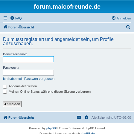
forum.maicofreunde.de
FAQ
Anmelden
S
Foren-Übersicht
u
Du musst registriert und angemeldet sein, um Profile
c
anzuschauen.
h
Benutzername:
e
Passwort:
Ich habe mein Passwort vergessen
Angemeldet bleiben
Meinen Online-Status während dieser Sitzung verbergen
Foren-Übersicht
Alle Zeiten sind
UTC+01:00
Powered by
phpBB
® Forum Software © phpBB Limited
Deutsche Übersetzung durch
phpBB.de