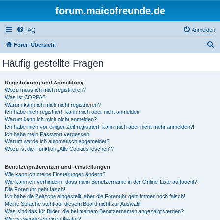
forum.maicofreunde.de
FAQ
Anmelden
S
Foren-Übersicht
u
Häufig gestellte Fragen
c
h
Registrierung und Anmeldung
Wozu muss ich mich registrieren?
e
Was ist COPPA?
Warum kann ich mich nicht registrieren?
Ich habe mich registriert, kann mich aber nicht anmelden!
Warum kann ich mich nicht anmelden?
Ich habe mich vor einiger Zeit registriert, kann mich aber nicht mehr anmelden?!
Ich habe mein Passwort vergessen!
Warum werde ich automatisch abgemeldet?
Wozu ist die Funktion „Alle Cookies löschen“?
Benutzerpräferenzen und -einstellungen
Wie kann ich meine Einstellungen ändern?
Wie kann ich verhindern, dass mein Benutzername in der Online-Liste auftaucht?
Die Forenuhr geht falsch!
Ich habe die Zeitzone eingestellt, aber die Forenuhr geht immer noch falsch!
Meine Sprache steht auf diesem Board nicht zur Auswahl!
Was sind das für Bilder, die bei meinem Benutzernamen angezeigt werden?
Wie verwende ich einen Avatar?