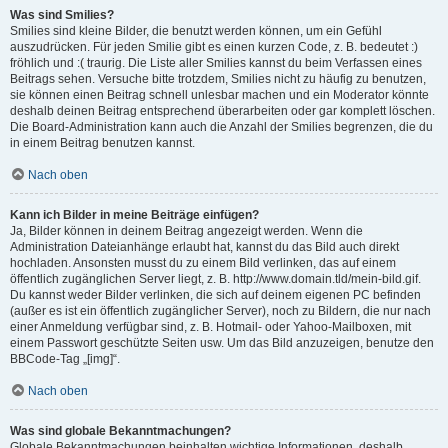
Was sind Smilies?
Smilies sind kleine Bilder, die benutzt werden können, um ein Gefühl
auszudrücken. Für jeden Smilie gibt es einen kurzen Code, z. B. bedeutet :)
fröhlich und :( traurig. Die Liste aller Smilies kannst du beim Verfassen eines
Beitrags sehen. Versuche bitte trotzdem, Smilies nicht zu häufig zu benutzen,
sie können einen Beitrag schnell unlesbar machen und ein Moderator könnte
deshalb deinen Beitrag entsprechend überarbeiten oder gar komplett löschen.
Die Board-Administration kann auch die Anzahl der Smilies begrenzen, die du
in einem Beitrag benutzen kannst.
Nach oben
Kann ich Bilder in meine Beiträge einfügen?
Ja, Bilder können in deinem Beitrag angezeigt werden. Wenn die
Administration Dateianhänge erlaubt hat, kannst du das Bild auch direkt
hochladen. Ansonsten musst du zu einem Bild verlinken, das auf einem
öffentlich zugänglichen Server liegt, z. B. http://www.domain.tld/mein-bild.gif.
Du kannst weder Bilder verlinken, die sich auf deinem eigenen PC befinden
(außer es ist ein öffentlich zugänglicher Server), noch zu Bildern, die nur nach
einer Anmeldung verfügbar sind, z. B. Hotmail- oder Yahoo-Mailboxen, mit
einem Passwort geschützte Seiten usw. Um das Bild anzuzeigen, benutze den
BBCode-Tag „[img]“.
Nach oben
Was sind globale Bekanntmachungen?
Globale Bekanntmachungen beinhalten wichtige Informationen, deshalb