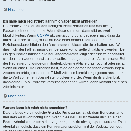
dich an die Board-Administration.
Nach oben
Ich habe mich registriert, kann mich aber nicht anmelden!
Überprüfe zuerst, ob du den richtigen Benutzernamen und das richtige
Passwort eingegeben hast. Wenn diese stimmen, dann gibt es zwei
Möglichkeiten. Wenn
COPPA
aktiviert ist und du angegeben hast, dass du
unter 13 Jahre alt bist, musst du bzw. einer deiner Eltern oder deiner
Erziehungsberechtigten den Anweisungen folgen, die du erhalten hast. Wenn
dies nicht der Fall ist, muss dein Benutzerkonto vielleicht aktiviert werden. Bei
einigen Boards müssen alle neu angemeldeten Mitglieder erst freigeschaltet
werden – entweder musst du dies selbst erledigen oder ein Administrator. Bei
der Registrierung wurde dir mitgeteilt, ob eine Aktivierung nötig ist oder nicht.
Wenn du eine E-Mail erhalten hast, folge den dort enthaltenen Anweisungen.
Ansonsten prüfe, ob du deine E-Mail-Adresse korrekt eingegeben hast oder
die E-Mail von einem Spam-Filter blockiert wurde. Wenn du dir sicher bist,
dass deine E-Mail-Adresse korrekt eingegeben wurde, dann kontaktiere einen
Administrator.
Nach oben
Warum kann ich mich nicht anmelden?
Dafür gibt es viele mögliche Gründe. Prüfe zunächst, ob dein Benutzername
und dein Passwort richtig sind. Wenn dies der Fall ist, wende dich an einen
Board-Administrator, um sicherzugehen, dass du nicht gesperrt wurdest. Es ist
ebenfalls möglich, dass ein Konfigurationsproblem mit der Website vorliegt,