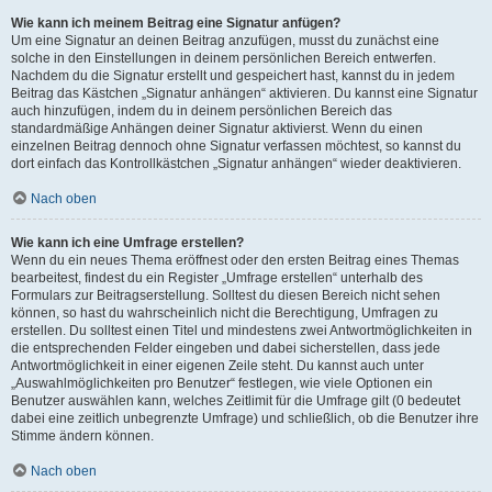
Wie kann ich meinem Beitrag eine Signatur anfügen?
Um eine Signatur an deinen Beitrag anzufügen, musst du zunächst eine
solche in den Einstellungen in deinem persönlichen Bereich entwerfen.
Nachdem du die Signatur erstellt und gespeichert hast, kannst du in jedem
Beitrag das Kästchen „Signatur anhängen“ aktivieren. Du kannst eine Signatur
auch hinzufügen, indem du in deinem persönlichen Bereich das
standardmäßige Anhängen deiner Signatur aktivierst. Wenn du einen
einzelnen Beitrag dennoch ohne Signatur verfassen möchtest, so kannst du
dort einfach das Kontrollkästchen „Signatur anhängen“ wieder deaktivieren.
Nach oben
Wie kann ich eine Umfrage erstellen?
Wenn du ein neues Thema eröffnest oder den ersten Beitrag eines Themas
bearbeitest, findest du ein Register „Umfrage erstellen“ unterhalb des
Formulars zur Beitragserstellung. Solltest du diesen Bereich nicht sehen
können, so hast du wahrscheinlich nicht die Berechtigung, Umfragen zu
erstellen. Du solltest einen Titel und mindestens zwei Antwortmöglichkeiten in
die entsprechenden Felder eingeben und dabei sicherstellen, dass jede
Antwortmöglichkeit in einer eigenen Zeile steht. Du kannst auch unter
„Auswahlmöglichkeiten pro Benutzer“ festlegen, wie viele Optionen ein
Benutzer auswählen kann, welches Zeitlimit für die Umfrage gilt (0 bedeutet
dabei eine zeitlich unbegrenzte Umfrage) und schließlich, ob die Benutzer ihre
Stimme ändern können.
Nach oben