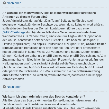
Nach oben
An wen soll ich mich wenden, falls es Beschwerden oder juristische
Anfragen zu diesem Forum gibt?
Jeder Administrator, der auf der „Das Team“-Seite aufgeführt ist, ist ein
geeigneter Kontakt für deine Beschwerde. Wenn du so keine Antwort erhältst,
solltest du den Besitzer der Domain kontaktieren (führe dazu eine
„WHOIS“-Abfrage
durch) oder — falls diese Seite bei einem kostenlosen
Webhoster wie z. B. Yahoo!, free.fr, funpic.de usw. liegt — den Support oder
den Abuse-Kontakt des betreffenden Dienstes. Bitte beachte, dass phpBB
Limited (phpBB.com) und phpBB Deutschland e. V. (phpBB.de)
absolut keinen
Einfluss
auf die Benutzung oder den oder die Benutzer der Forensoftware
haben und dafür in keiner Weise zur Verantwortung herangezogen werden
können. Kontaktiere daher nie phpBB Limited oder phpBB Deutschland e. V. in
Zusammenhang mit jeglichen juristischen Fragen (Unterlassungserklärungen,
Haftungsfragen usw.), die
sich nicht direkt
auf die Websiten phpbb.com,
phpbb.de oder die phpBB-Software selbst beziehen. Falls du phpBB Limited
oder phpBB Deutschland e. V. E-Mails schreibst, die die
Softwarenutzung
durch Dritte
betreffen, so wirst du, wenn überhaupt, höchstens eine knappe
Antwort erhalten.
Nach oben
Wie kann ich einen Administrator des Boards kontaktieren?
Alle Benutzer des Boards können das Kontaktformular nutzen, wenn die
Funktion durch die Board-Administration aktiviert wurde.
Mitglieder des Boards können zusätzlich den Link „Das Team“ verwenden.