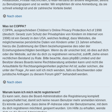
Avatarbilder, Private Nachrichten, E-Mail-Versand an andere Mitglieder, Beitritt
zu Benutzergruppen und so weiter. Wir empfehlen dir eine Anmeldung, da sie
schnell erledigt ist und dir zahlreiche Vorteile bietet.
Nach oben
Was ist COPPA?
COPPA, ausgeschrieben Children’s Online Privacy Protection Act of 1998
(deutsch: Gesetz zum Schutz der Privatsphäre von Kindern im Internet von
1998) ist ein Gesetz in den USA, welches festlegt, dass Websites, die
möglicherweise persönliche Daten von Kindern unter 13 Jahren erheben,
hierzu die Zustimmung der Eltern beziehungsweise des oder der
Erziehungsberechtigten benötigen. Wenn du dir unsicher bist, ob dies auf dich
oder die Website, auf der du dich zu registrieren versuchst, zutrifft, ziehe einen
rechtlichen Beistand zu Rate. Bitte beachte, dass phpBB Limited und der
Besitzer dieses Boards keine Rechtsberatung anbieten kann und nicht die
Anlaufstelle für Rechtsangelegenheiten jeglicher Art ist; außer solchen, die
unter der Frage „An wen soll ich mich wenden, falls es Beschwerden oder
juristische Anfragen zu diesem Forum gibt?“ behandelt werden.
Nach oben
Warum kann ich mich nicht registrieren?
Es kann sein, dass die Board-Administration die Registrierung komplett
ausgeschaltet hat, damit sich keine neuen Benutzer mehr anmelden können.
Es könnte auch sein, dass deine IP-Adresse oder der Benutzername, mit dem
du dich registrieren möchtest, gesperrt wurden. Um Hilfe zu erhalten, wende