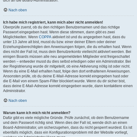
dich an die Board-Administration.
Nach oben
Ich habe mich registriert, kann mich aber nicht anmelden!
Überprüfe zuerst, ob du den richtigen Benutzernamen und das richtige
Passwort eingegeben hast. Wenn diese stimmen, dann gibt es zwei
Möglichkeiten. Wenn
COPPA
aktiviert ist und du angegeben hast, dass du
unter 13 Jahre alt bist, musst du bzw. einer deiner Eltern oder deiner
Erziehungsberechtigten den Anweisungen folgen, die du erhalten hast. Wenn
dies nicht der Fall ist, muss dein Benutzerkonto vielleicht aktiviert werden. Bei
einigen Boards müssen alle neu angemeldeten Mitglieder erst freigeschaltet
werden – entweder musst du dies selbst erledigen oder ein Administrator. Bei
der Registrierung wurde dir mitgeteilt, ob eine Aktivierung nötig ist oder nicht.
Wenn du eine E-Mail erhalten hast, folge den dort enthaltenen Anweisungen.
Ansonsten prüfe, ob du deine E-Mail-Adresse korrekt eingegeben hast oder
die E-Mail von einem Spam-Filter blockiert wurde. Wenn du dir sicher bist,
dass deine E-Mail-Adresse korrekt eingegeben wurde, dann kontaktiere einen
Administrator.
Nach oben
Warum kann ich mich nicht anmelden?
Dafür gibt es viele mögliche Gründe. Prüfe zunächst, ob dein Benutzername
und dein Passwort richtig sind. Wenn dies der Fall ist, wende dich an einen
Board-Administrator, um sicherzugehen, dass du nicht gesperrt wurdest. Es ist
ebenfalls möglich, dass ein Konfigurationsproblem mit der Website vorliegt,