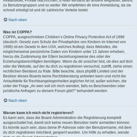
Avatarbilder, Private Nachrichten, E-Mail-Versand an andere Mitglieder, Beitritt
zu Benutzergruppen und so weiter. Wir empfehlen dir eine Anmeldung, da sie
schnell erledigt ist und dir zahlreiche Vorteile bietet.
Nach oben
Was ist COPPA?
COPPA, ausgeschrieben Children’s Online Privacy Protection Act of 1998
(deutsch: Gesetz zum Schutz der Privatsphäre von Kindern im Internet von
1998) ist ein Gesetz in den USA, welches festlegt, dass Websites, die
möglicherweise persönliche Daten von Kindern unter 13 Jahren erheben,
hierzu die Zustimmung der Eltern beziehungsweise des oder der
Erziehungsberechtigten benötigen. Wenn du dir unsicher bist, ob dies auf dich
oder die Website, auf der du dich zu registrieren versuchst, zutrifft, ziehe einen
rechtlichen Beistand zu Rate. Bitte beachte, dass phpBB Limited und der
Besitzer dieses Boards keine Rechtsberatung anbieten kann und nicht die
Anlaufstelle für Rechtsangelegenheiten jeglicher Art ist; außer solchen, die
unter der Frage „An wen soll ich mich wenden, falls es Beschwerden oder
juristische Anfragen zu diesem Forum gibt?“ behandelt werden.
Nach oben
Warum kann ich mich nicht registrieren?
Es kann sein, dass die Board-Administration die Registrierung komplett
ausgeschaltet hat, damit sich keine neuen Benutzer mehr anmelden können.
Es könnte auch sein, dass deine IP-Adresse oder der Benutzername, mit dem
du dich registrieren möchtest, gesperrt wurden. Um Hilfe zu erhalten, wende