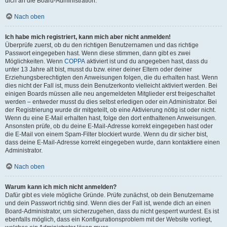
dich an die Board-Administration.
Nach oben
Ich habe mich registriert, kann mich aber nicht anmelden!
Überprüfe zuerst, ob du den richtigen Benutzernamen und das richtige
Passwort eingegeben hast. Wenn diese stimmen, dann gibt es zwei
Möglichkeiten. Wenn
COPPA
aktiviert ist und du angegeben hast, dass du
unter 13 Jahre alt bist, musst du bzw. einer deiner Eltern oder deiner
Erziehungsberechtigten den Anweisungen folgen, die du erhalten hast. Wenn
dies nicht der Fall ist, muss dein Benutzerkonto vielleicht aktiviert werden. Bei
einigen Boards müssen alle neu angemeldeten Mitglieder erst freigeschaltet
werden – entweder musst du dies selbst erledigen oder ein Administrator. Bei
der Registrierung wurde dir mitgeteilt, ob eine Aktivierung nötig ist oder nicht.
Wenn du eine E-Mail erhalten hast, folge den dort enthaltenen Anweisungen.
Ansonsten prüfe, ob du deine E-Mail-Adresse korrekt eingegeben hast oder
die E-Mail von einem Spam-Filter blockiert wurde. Wenn du dir sicher bist,
dass deine E-Mail-Adresse korrekt eingegeben wurde, dann kontaktiere einen
Administrator.
Nach oben
Warum kann ich mich nicht anmelden?
Dafür gibt es viele mögliche Gründe. Prüfe zunächst, ob dein Benutzername
und dein Passwort richtig sind. Wenn dies der Fall ist, wende dich an einen
Board-Administrator, um sicherzugehen, dass du nicht gesperrt wurdest. Es ist
ebenfalls möglich, dass ein Konfigurationsproblem mit der Website vorliegt,