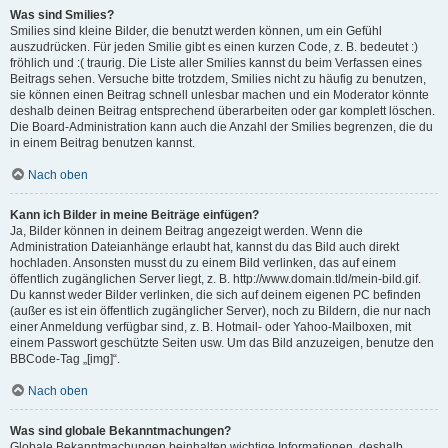
Was sind Smilies?
Smilies sind kleine Bilder, die benutzt werden können, um ein Gefühl
auszudrücken. Für jeden Smilie gibt es einen kurzen Code, z. B. bedeutet :)
fröhlich und :( traurig. Die Liste aller Smilies kannst du beim Verfassen eines
Beitrags sehen. Versuche bitte trotzdem, Smilies nicht zu häufig zu benutzen,
sie können einen Beitrag schnell unlesbar machen und ein Moderator könnte
deshalb deinen Beitrag entsprechend überarbeiten oder gar komplett löschen.
Die Board-Administration kann auch die Anzahl der Smilies begrenzen, die du
in einem Beitrag benutzen kannst.
Nach oben
Kann ich Bilder in meine Beiträge einfügen?
Ja, Bilder können in deinem Beitrag angezeigt werden. Wenn die
Administration Dateianhänge erlaubt hat, kannst du das Bild auch direkt
hochladen. Ansonsten musst du zu einem Bild verlinken, das auf einem
öffentlich zugänglichen Server liegt, z. B. http://www.domain.tld/mein-bild.gif.
Du kannst weder Bilder verlinken, die sich auf deinem eigenen PC befinden
(außer es ist ein öffentlich zugänglicher Server), noch zu Bildern, die nur nach
einer Anmeldung verfügbar sind, z. B. Hotmail- oder Yahoo-Mailboxen, mit
einem Passwort geschützte Seiten usw. Um das Bild anzuzeigen, benutze den
BBCode-Tag „[img]“.
Nach oben
Was sind globale Bekanntmachungen?
Globale Bekanntmachungen beinhalten wichtige Informationen, deshalb