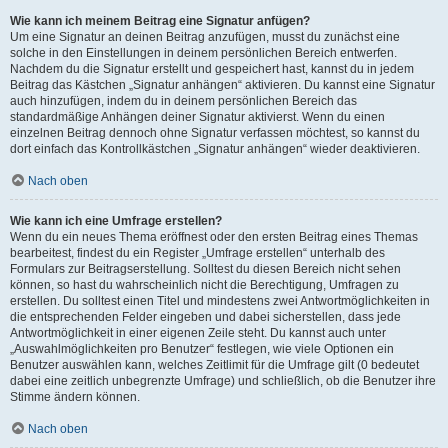
Wie kann ich meinem Beitrag eine Signatur anfügen?
Um eine Signatur an deinen Beitrag anzufügen, musst du zunächst eine
solche in den Einstellungen in deinem persönlichen Bereich entwerfen.
Nachdem du die Signatur erstellt und gespeichert hast, kannst du in jedem
Beitrag das Kästchen „Signatur anhängen“ aktivieren. Du kannst eine Signatur
auch hinzufügen, indem du in deinem persönlichen Bereich das
standardmäßige Anhängen deiner Signatur aktivierst. Wenn du einen
einzelnen Beitrag dennoch ohne Signatur verfassen möchtest, so kannst du
dort einfach das Kontrollkästchen „Signatur anhängen“ wieder deaktivieren.
Nach oben
Wie kann ich eine Umfrage erstellen?
Wenn du ein neues Thema eröffnest oder den ersten Beitrag eines Themas
bearbeitest, findest du ein Register „Umfrage erstellen“ unterhalb des
Formulars zur Beitragserstellung. Solltest du diesen Bereich nicht sehen
können, so hast du wahrscheinlich nicht die Berechtigung, Umfragen zu
erstellen. Du solltest einen Titel und mindestens zwei Antwortmöglichkeiten in
die entsprechenden Felder eingeben und dabei sicherstellen, dass jede
Antwortmöglichkeit in einer eigenen Zeile steht. Du kannst auch unter
„Auswahlmöglichkeiten pro Benutzer“ festlegen, wie viele Optionen ein
Benutzer auswählen kann, welches Zeitlimit für die Umfrage gilt (0 bedeutet
dabei eine zeitlich unbegrenzte Umfrage) und schließlich, ob die Benutzer ihre
Stimme ändern können.
Nach oben