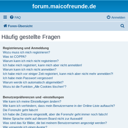
forum.maicofreunde.de
FAQ
Anmelden
S
Foren-Übersicht
u
Häufig gestellte Fragen
c
h
Registrierung und Anmeldung
Wozu muss ich mich registrieren?
e
Was ist COPPA?
Warum kann ich mich nicht registrieren?
Ich habe mich registriert, kann mich aber nicht anmelden!
Warum kann ich mich nicht anmelden?
Ich habe mich vor einiger Zeit registriert, kann mich aber nicht mehr anmelden?!
Ich habe mein Passwort vergessen!
Warum werde ich automatisch abgemeldet?
Wozu ist die Funktion „Alle Cookies löschen“?
Benutzerpräferenzen und -einstellungen
Wie kann ich meine Einstellungen ändern?
Wie kann ich verhindern, dass mein Benutzername in der Online-Liste auftaucht?
Die Forenuhr geht falsch!
Ich habe die Zeitzone eingestellt, aber die Forenuhr geht immer noch falsch!
Meine Sprache steht auf diesem Board nicht zur Auswahl!
Was sind das für Bilder, die bei meinem Benutzernamen angezeigt werden?
Wie verwende ich einen Avatar?