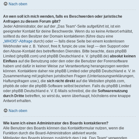
Nach oben
An wen soll ich mich wenden, falls es Beschwerden oder juristische
Anfragen zu diesem Forum gibt?
Jeder Administrator, der auf der „Das Team“-Seite aufgeführt ist, ist ein
geeigneter Kontakt für deine Beschwerde. Wenn du so keine Antwort erhältst,
solltest du den Besitzer der Domain kontaktieren (führe dazu eine
„WHOIS“-Abfrage
durch) oder — falls diese Seite bei einem kostenlosen
Webhoster wie z. B. Yahoo!, free.fr, funpic.de usw. liegt — den Support oder
den Abuse-Kontakt des betreffenden Dienstes. Bitte beachte, dass phpBB
Limited (phpBB.com) und phpBB Deutschland e. V. (phpBB.de)
absolut keinen
Einfluss
auf die Benutzung oder den oder die Benutzer der Forensoftware
haben und dafür in keiner Weise zur Verantwortung herangezogen werden
können. Kontaktiere daher nie phpBB Limited oder phpBB Deutschland e. V. in
Zusammenhang mit jeglichen juristischen Fragen (Unterlassungserklärungen,
Haftungsfragen usw.), die
sich nicht direkt
auf die Websiten phpbb.com,
phpbb.de oder die phpBB-Software selbst beziehen. Falls du phpBB Limited
oder phpBB Deutschland e. V. E-Mails schreibst, die die
Softwarenutzung
durch Dritte
betreffen, so wirst du, wenn überhaupt, höchstens eine knappe
Antwort erhalten.
Nach oben
Wie kann ich einen Administrator des Boards kontaktieren?
Alle Benutzer des Boards können das Kontaktformular nutzen, wenn die
Funktion durch die Board-Administration aktiviert wurde.
Mitglieder des Boards können zusätzlich den Link „Das Team“ verwenden.